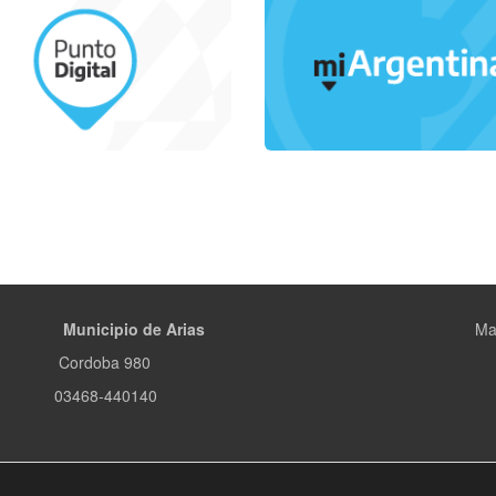
Municipio de Arias
Ma
Cordoba 980
03468-440140