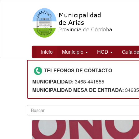
Ir
Arias
al
contenido
principal
Inicio
Municipio
HCD
Guía de
Contenido
TELEFONOS DE CONTACTO
principal
MUNICIPALIDAD:
3468-441555
MUNICIPALIDAD MESA DE ENTRADA:
3468
Formulario
Buscar
de
búsqueda