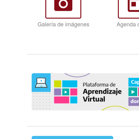
photo_camera
tod
Galería de imágenes
Agenda c