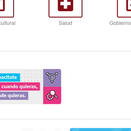
ay
local_hospital
event
ultural
Salud
Gobierno