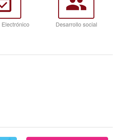
_available
group
 Electrónico
Desarrollo social