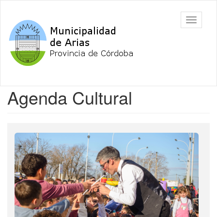
Ir
al
Arias
Mostrar/
contenido
barra
principal
de
navegac
Contenido
Agenda Cultural
principal